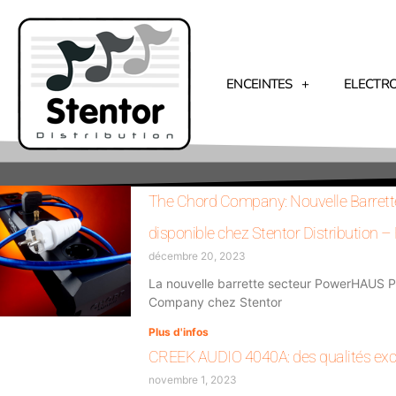
ENCEINTES
ELECTR
The Chord Company: Nouvelle Barrett
disponible chez Stentor Distribution –
décembre 20, 2023
La nouvelle barrette secteur PowerHAUS 
Company chez Stentor
Plus d'infos
CREEK AUDIO 4040A: des qualités exc
novembre 1, 2023