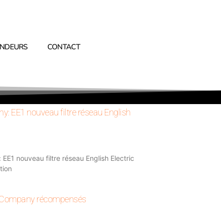
ENDEURS
CONTACT
: EE1 nouveau filtre réseau English
E1 nouveau filtre réseau English Electric
tion
d Company récompensés