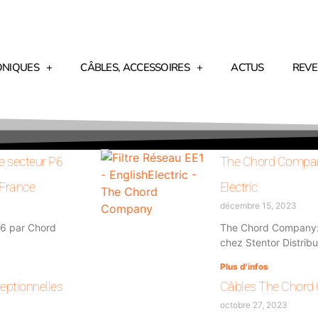
ONIQUES
CÂBLES, ACCESSOIRES
ACTUS
REV
e secteur P6
The Chord Company
 France
Electric
décembre 15, 2023
P6 par Chord
The Chord Company: E
chez Stentor Distribu
Plus d'infos
eptionnelles
Câbles The Chor
octobre 27, 2023