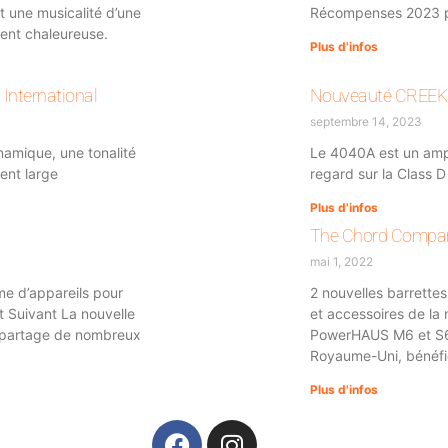
t une musicalité d’une
Récompenses 2023 p
ent chaleureuse.
Plus d'infos
International
Nouveauté CREEK A
septembre 14, 2023
amique, une tonalité
Le 4040A est un ampl
ment large
regard sur la Class D
Plus d'infos
The Chord Company
mai 1, 2022
e d’appareils pour
2 nouvelles barrette
uivant La nouvelle
et accessoires de la
, partage de nombreux
PowerHAUS M6 et S6 
Royaume-Uni, bénéfi
Plus d'infos