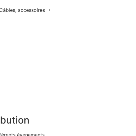
Câbles, accessoires
ibution
ifférents événements