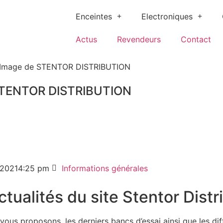
Enceintes
Electroniques
Actus
Revendeurs
Contact
TENTOR DISTRIBUTION
/2021
4:25 pm
Informations générales
tualités du site Stentor Distr
vous proposons, les derniers bancs d’essai ainsi que les d